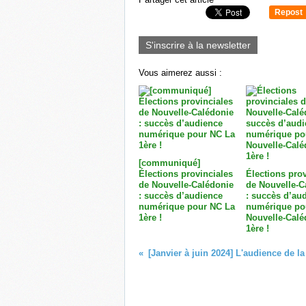
Repost
0
S'inscrire à la newsletter
Vous aimerez aussi :
[communiqué]
Élections provinciales
Élections prov
de Nouvelle-Calédonie
de Nouvelle-C
: succès d’audience
: succès d’au
numérique pour NC La
numérique po
1ère !
Nouvelle-Calé
1ère !