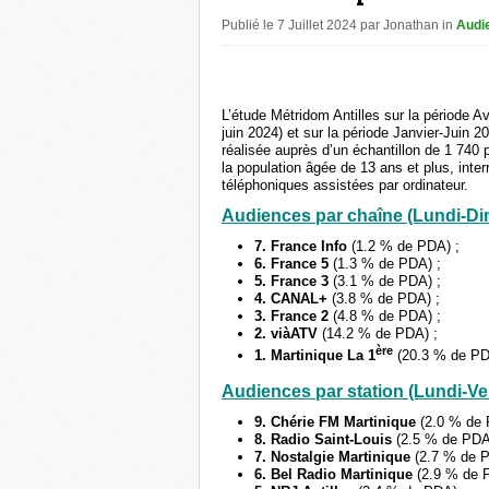
Publié le 7 Juillet 2024 par Jonathan in
Audi
L’étude Métridom Antilles sur la période Avr
juin 2024) et sur la période Janvier-Juin 20
réalisée auprès d’un échantillon de 1 740 
la population âgée de 13 ans et plus, inte
téléphoniques assistées par ordinateur.
Audiences par chaîne (Lundi-Di
7. France Info
(1.2 % de PDA) ;
6. France 5
(1.3 % de PDA) ;
5. France 3
(3.1 % de PDA) ;
4. CANAL+
(3.8 % de PDA) ;
3. France 2
(4.8 % de PDA) ;
2. viàATV
(14.2 % de PDA) ;
ère
1. Martinique La 1
(20.3 % de P
Audiences par station (Lundi-Ve
9. Chérie FM Martinique
(2.0 % de 
8. Radio Saint-Louis
(2.5 % de PDA
7. Nostalgie Martinique
(2.7 % de P
6. Bel Radio Martinique
(2.9 % de 