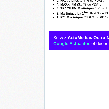
5. NRJ Antille
s
(3.4 % de PDA) ;
4. MAXXI FM
(3.7 % de PDA) ;
3. TRACE FM Martinique
(5.0 % de
ère
2. Martinique La 1
(16.9 % de PD
1. RCI Martinique
(43.6 % de PDA)
Suivez
ActuMédias Outre-
Google Actualités
et désor