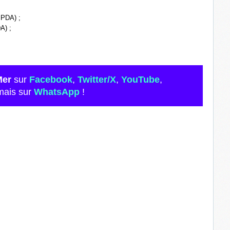
 PDA) ;
A) ;
Mer
sur
Facebook
,
Twitter/X
,
YouTube
,
mais sur
WhatsApp
!