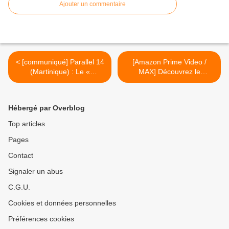
Ajouter un commentaire
< [communiqué] Parallel 14
[Amazon Prime Video /
(Martinique) : Le «
MAX] Découvrez le
Numériklub SUMMER
programme des sorties de
CAMP » revient pour la
juillet 2024 ! >
7ème année consécutive !
Hébergé par Overblog
Top articles
Pages
Contact
Signaler un abus
C.G.U.
Cookies et données personnelles
Préférences cookies