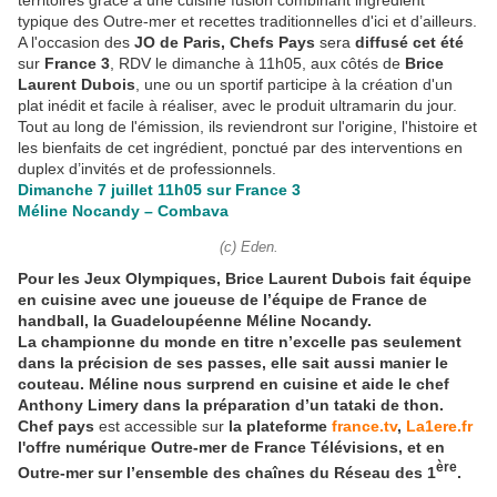
territoires grâce à une cuisine fusion combinant ingrédient
typique des Outre-mer et recettes traditionnelles d'ici et d’ailleurs.
A l'occasion des
JO de Paris, Chefs Pays
sera
diffusé cet été
sur
France 3
, RDV le dimanche à 11h05, aux côtés de
Brice
Laurent Dubois
, une ou un sportif participe à la création d'un
plat inédit et facile à réaliser, avec le produit ultramarin du jour.
Tout au long de l'émission, ils reviendront sur l'origine, l'histoire et
les bienfaits de cet ingrédient, ponctué par des interventions en
duplex d’invités et de professionnels.
Dimanche 7 juillet 11h05 sur France 3
Méline Nocandy – Combava
(c) Eden.
Pour les Jeux Olympiques, Brice Laurent Dubois fait équipe
en cuisine avec une joueuse de l’équipe de France de
handball, la Guadeloupéenne Méline Nocandy.
La championne du monde en titre n’excelle pas seulement
dans la précision de ses passes, elle sait aussi manier le
couteau. Méline nous surprend en cuisine et aide le chef
Anthony Limery dans la préparation d’un tataki de thon.
Chef pays
est accessible sur
la plateforme
france.tv
,
La1ere.fr
l'offre numérique Outre-mer de France Télévisions, et en
ère
Outre-mer sur l’ensemble des chaînes du Réseau des 1
.