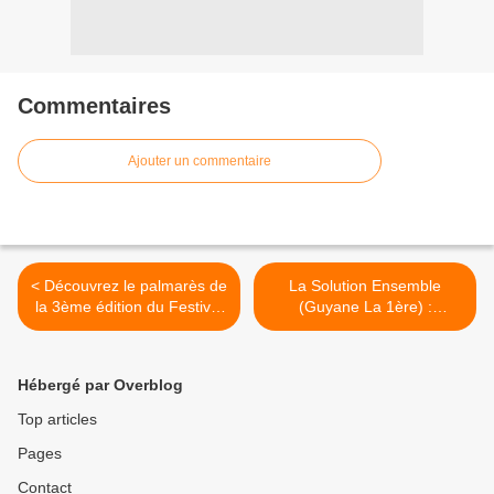
Commentaires
Ajouter un commentaire
< Découvrez le palmarès de
La Solution Ensemble
la 3ème édition du Festival
(Guyane La 1ère) :
International du Film
Alexandra SILBERT
Documentaire de Guyane «
abordera ce soir le surpoids
Les Révoltés du Monde » !
et l'obésité ! >
Hébergé par Overblog
Top articles
Pages
Contact