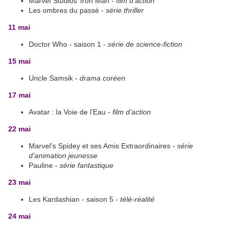
Marvel Studios’ Iron Man -
film d’action
Les ombres du passé -
série thriller
11 mai
Doctor Who - saison 1 -
série de science-fiction
15 mai
Uncle Samsik -
drama coréen
17 mai
Avatar : la Voie de l’Eau -
film d’action
22 mai
Marvel’s Spidey et ses Amis Extraordinaires -
série
d’animation jeunesse
Pauline -
série fantastique
23 mai
Les Kardashian - saison 5 -
télé-réalité
24 mai