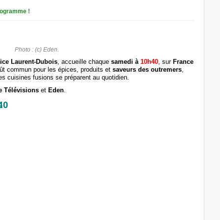
rogramme !
Photo : (c) Eden.
ice Laurent-Dubois
, accueille chaque
samedi à
10h40
, sur
France
goût commun pour les épices, produits et
saveurs des outremers
,
les cuisines fusions se préparent au quotidien.
e Télévisions
et
Eden
.
40