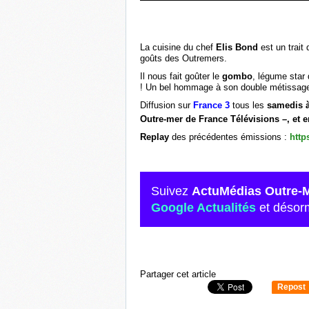
La cuisine du chef
Elis Bond
est un trait
goûts des Outremers.
Il nous fait goûter le
gombo
, légume star
! Un bel hommage à son double métissage 
Diffusion sur
France 3
tous les
samedis à
Outre-mer de France Télévisions –, et 
Replay
des précédentes émissions :
http
Suivez
ActuMédias Outre-
Google Actualités
et désor
Partager cet article
Repost
0