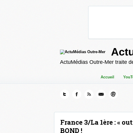
Act
ActuMédias Outre-Mer traite de
Accueil
YouT
France 3/La 1ère : « ou
BOND !