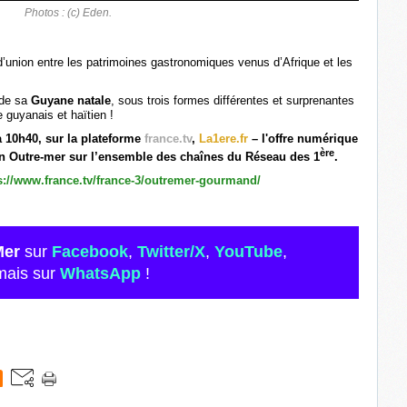
Photos : (c) Eden.
 d’union entre les patrimoines gastronomiques venus d’Afrique et les
 de sa
Guyane natale
, sous trois formes différentes et surprenantes
guyanais et haïtien !
 10h40, sur la plateforme
france.tv
,
La1ere.fr
– l'offre numérique
ère
en Outre-mer sur l’ensemble des chaînes du Réseau des 1
.
s://www.france.tv/france-3/outremer-gourmand/
Mer
sur
Facebook
,
Twitter/X
,
YouTube
,
mais sur
WhatsApp
!