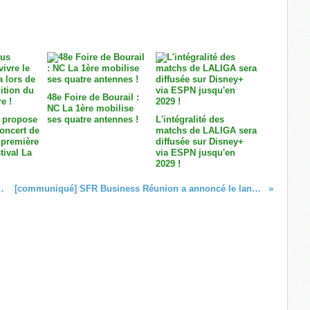
48e Foire de Bourail :
NC La 1ère mobilise
 propose
ses quatre antennes !
L'intégralité des
concert de
matchs de LALIGA sera
 première
diffusée sur Disney+
tival La
via ESPN jusqu'en
2029 !
 nouvelles gammes TV 2024 !
[communiqué] SFR Business Réunion a annoncé le lancement de la 1ère Cyber Academy de l'île !