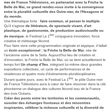
mer de France Télévisions, en partenariat avec la Friche la
Belle de Mai, ce grand rendez-vous invite à la convergence
entre la pluralité culturelle des Outre-mer, de l'Hexagone et
du monde.
Une thématique forte :
faire commun, et penser le multiple
.
Qu'il s'agisse
de littérature, de spectacle vivant, d'art
plastique, de gastronomie, de production audiovisuelle ou
ère
de musique
, le Festival La 1
conjuguera innovation, force
créative et métissage fécond.
Pour faire vivre cette programmation originale et atypique, il fallait
un
écrin exceptionnel : la Friche la Belle de Mai
, née de
l’ancienne usine de la Seita. Aujourd'hui lieu de création et
d'innovation, la Friche la Belle de Mai, où se tient actuellement le
temps fort
Un champ d’îles
, intégrant lui-même deux grandes
expositions collectives, un cycle de performances et de
résidences et quatre mois d’événements pluridisciplinaires.
ère
Durant quatre jours, avec le Festival La 1
, le pôle Outre-mer
de France Télévisions aura à cœur de faire résonner dans la cité
phocéenne un dialogue des cultures fécond issu de la France
des trois Océans.
Créer des ponts entre les territoires et les communautés,
susciter des échanges fructueux et des rencontres
inspirantes, célébrer la richesse culturelle et la diversité de