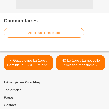
Commentaires
Ajouter un commentaire
< Guadeloupe La 1ère :
NC La 1ère : La nouvelle
Dominique FAURE, ministre
émission mensuelle «
déléguée chargée des
Bienvenue dans la matrice
collectivités territoriales et
» donne la parole aux
de la Ruralité, sera l'invitée
femmes du pays ! >
Hébergé par Overblog
du JT de 19h30 !
Top articles
Pages
Contact