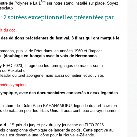
ère
ontre de Polynésie La 1
sur notre stand installé sur place. Soyez
 sociaux.
O
: 2 soirées exceptionnelles présentées par
it du doc.
s éditions précédentes du festival. 3 films qui ont marqué le
a'amoana, pupille de l'état dans les années 1960 et l'impact
s.
(doublage en français avec la voix de Heremoana
ry FIFO 2023, il regroupe les témoignages de maoris sur la
lle de Pukekohe.
, leader culturel aborigène mais aussi comédien et activiste.
nnée olympique
olympique, avec des documentaires consacrés à deux légendes
l’histoire de Duke Paoa KAHANAMOKU, légende du surf hawaien
s de natation pour les États-Unis. Il aura contribué au rayonnement
er
old :
1
prix du jury et prix du jury jeunesse du FIFO 2023.
 fois championne olympique de lancer de poids. Cette sportive au
nnels est devenue une icône pour la Nouvelle-Zélande.