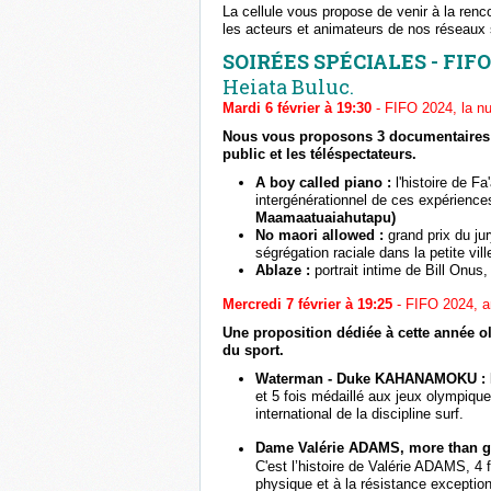
La cellule vous propose de venir à la renc
les acteurs et animateurs de nos réseaux
SOIRÉES SPÉCIALES - FIF
Heiata Buluc.
Mardi 6 février à 19:30
- FIFO 2024, la nu
Nous vous proposons 3 documentaires de
public et les téléspectateurs.
A boy called piano :
l'histoire de F
intergénérationnel de ces expérience
Maamaatuaiahutapu)
No maori allowed :
grand prix du ju
ségrégation raciale dans la petite vi
Ablaze :
portrait intime de Bill Onus
Mercredi 7 février à 19:25
- FIFO 2024, a
Une proposition dédiée à cette année 
du sport.
Waterman - Duke KAHANAMOKU :
et 5 fois médaillé aux jeux olympique
international de la discipline surf.
Dame Valérie ADAMS, more than g
C'est l’histoire de Valérie ADAMS, 4
physique et à la résistance exceptio