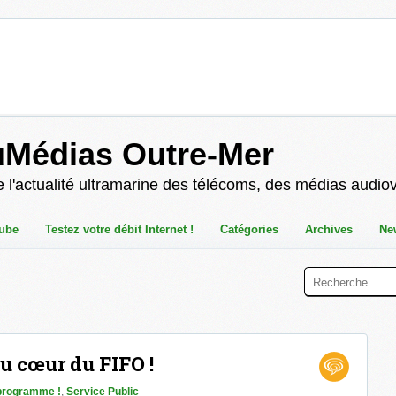
uMédias Outre-Mer
 l'actualité ultramarine des télécoms, des médias audio
ube
Testez votre débit Internet !
Catégories
Archives
Ne
au cœur du FIFO !
programme !
,
Service Public