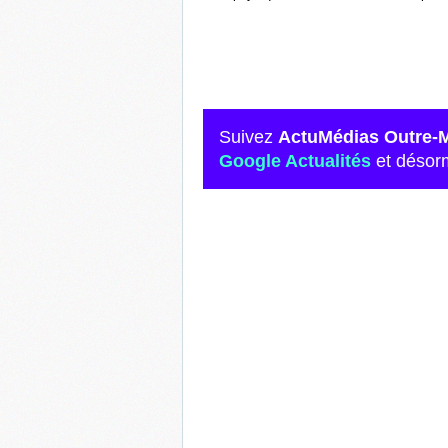
Suivez
ActuMédias Outre-
Google Actualités
et désor