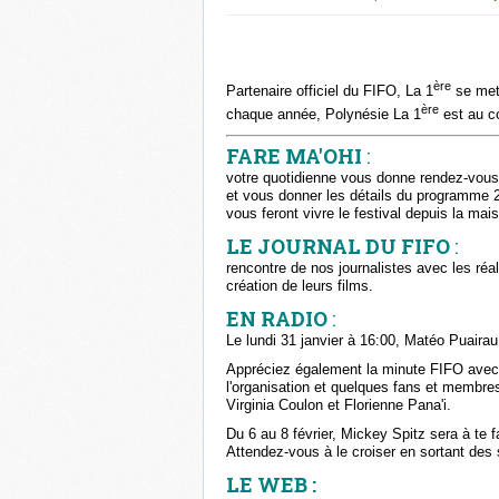
ère
Partenaire officiel du FIFO, La 1
se met 
ère
chaque année, Polynésie La 1
est au c
FARE MA'OHI
:
votre quotidienne vous donne rendez-vous 
et vous donner les détails du programme 2
vous feront vivre le festival depuis la mais
LE JOURNAL DU FIFO
:
rencontre de nos journalistes avec les réal
création de leurs films.
EN RADIO
:
Le lundi 31 janvier à 16:00, Matéo Puairau
Appréciez également la minute FIFO avec 
l'organisation et quelques fans et membres
Virginia Coulon et Florienne Pana'i.
Du 6 au 8 février, Mickey Spitz sera à te f
Attendez-vous à le croiser en sortant des 
LE WEB :