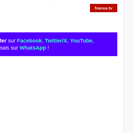
france.tv
Mer
sur
Facebook
,
Twitter/X
,
YouTube
,
mais sur
WhatsApp
!