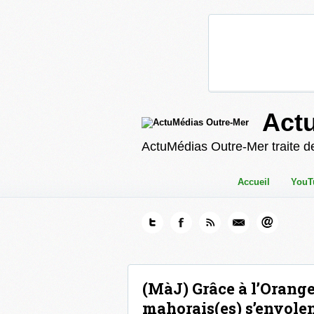
Act
ActuMédias Outre-Mer traite de
Accueil
YouT
(MàJ) Grâce à l’Orange
mahorais(es) s’envolent