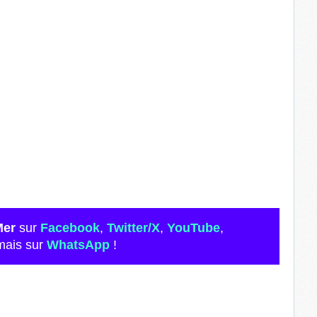
Mer
sur
Facebook
,
Twitter/X
,
YouTube
,
mais sur
WhatsApp
!