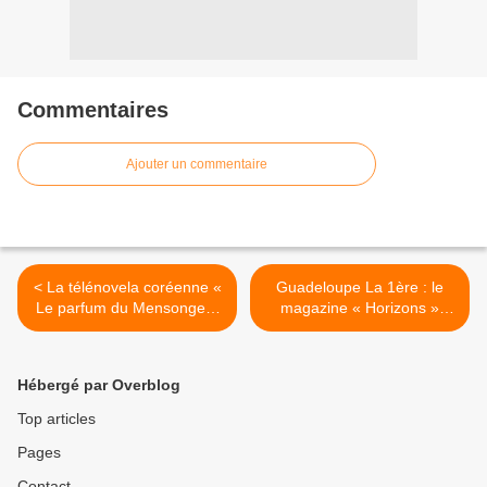
Commentaires
Ajouter un commentaire
< La télénovela coréenne «
Guadeloupe La 1ère : le
Le parfum du Mensonge »
magazine « Horizons »
débarque prochainement
revient demain sur les
sur Novelas TV !
problèmes de l'obésité en
Guadeloupe ! >
Hébergé par Overblog
Top articles
Pages
Contact