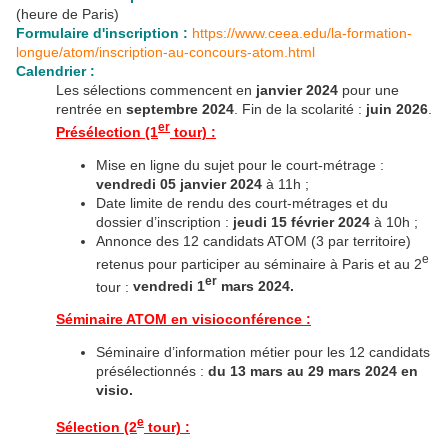
(heure de Paris)
Formulaire d'inscription :
https://www.ceea.edu/la-formation-
longue/atom/inscription-au-concours-atom.html
Calendrier :
Les sélections commencent en
janvier 2024
pour une
rentrée en
septembre 2024
. Fin de la scolarité :
juin 2026
.
er
Présélection (1
tour) :
Mise en ligne du sujet pour le court-métrage :
vendredi 05 janvier 2024
à 11h ;
Date limite de rendu des court-métrages et du
dossier d’inscription :
jeudi 15 février 2024
à 10h ;
Annonce des 12 candidats ATOM (3 par territoire)
e
retenus pour participer au séminaire à Paris et au 2
er
tour :
vendredi 1
mars 2024.
Séminaire ATOM en visioconférence :
Séminaire d’information métier pour les 12 candidats
présélectionnés :
du 13 mars au 29 mars 2024 en
visio.
e
Sélection (2
tour) :