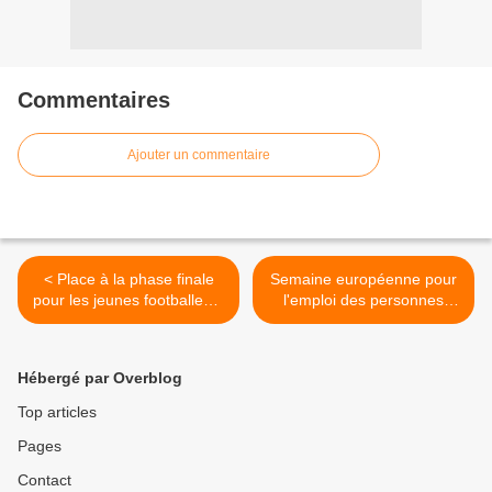
Commentaires
Ajouter un commentaire
< Place à la phase finale
Semaine européenne pour
pour les jeunes footballeurs
l'emploi des personnes
mahorais participant à
handicapées : Les chaînes
l’Orange Cup 2023 !
La 1ère participent à
l'opération DuoDay 2023 ! >
Hébergé par Overblog
Top articles
Pages
Contact