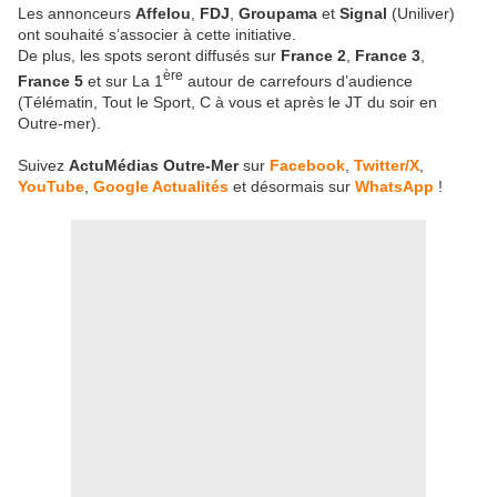
Les annonceurs
Affelou
,
FDJ
,
Groupama
et
Signal
(Uniliver)
ont souhaité s’associer à cette initiative.
De plus, les spots seront diffusés sur
France 2
,
France 3
,
ère
France 5
et sur La 1
autour de carrefours d’audience
(Télématin, Tout le Sport, C à vous et après le JT du soir en
Outre-mer).
Suivez
ActuMédias Outre-Mer
sur
Facebook
,
Twitter/X
,
YouTube
,
Google Actualités
et désormais sur
WhatsApp
!