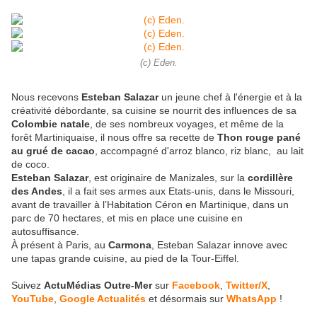
(c) Eden.
Nous recevons
Esteban Salazar
un jeune chef à l'énergie et à la
créativité débordante, sa cuisine se nourrit des influences de sa
Colombie natale
, de ses nombreux voyages, et même de la
forêt Martiniquaise, il nous offre sa recette de
Thon rouge pané
au grué de cacao
, accompagné d'arroz blanco, riz blanc, au lait
de coco.
Esteban Salazar
, est originaire de Manizales, sur la
cordillère
des Andes
, il a fait ses armes aux Etats-unis, dans le Missouri,
avant de travailler à l’Habitation Céron en Martinique, dans un
parc de 70 hectares, et mis en place une cuisine en
autosuffisance.
À présent à Paris, au
Carmona
, Esteban Salazar innove avec
une tapas grande cuisine, au pied de la Tour-Eiffel.
Suivez
ActuMédias Outre-Mer
sur
Facebook
,
Twitter/X
,
YouTube
,
Google Actualités
et désormais sur
WhatsApp
!