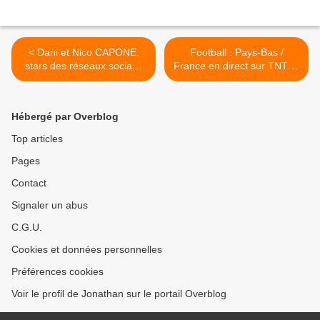
< Dani et Nico CAPONE,
Football : Pays-Bas /
stars des réseaux sociaux
France en direct sur TNTV !
font leurs premiers pas
>
dans la comédie sur W9 !
Hébergé par Overblog
Top articles
Pages
Contact
Signaler un abus
C.G.U.
Cookies et données personnelles
Préférences cookies
Voir le profil de Jonathan sur le portail Overblog