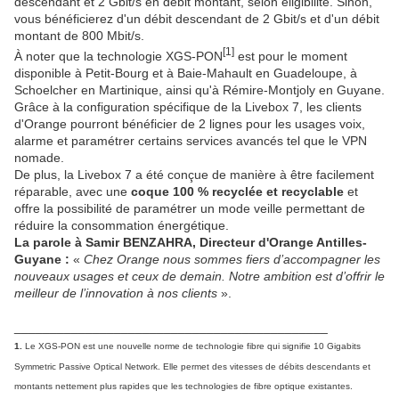
descendant et 2 Gbit/s en débit montant, selon éligibilité. Sinon,
vous bénéficierez d'un débit descendant de 2 Gbit/s et d'un débit
montant de 800 Mbit/s.
[1]
À noter que la technologie XGS-PON
est pour le moment
disponible à Petit-Bourg et à Baie-Mahault en Guadeloupe, à
Schoelcher en Martinique, ainsi qu'à Rémire-Montjoly en Guyane.
Grâce à la configuration spécifique de la Livebox 7, les clients
d'Orange pourront bénéficier de 2 lignes pour les usages voix,
alarme et paramétrer certains services avancés tel que le VPN
nomade.
De plus, la Livebox 7 a été conçue de manière à être facilement
réparable, avec une
coque 100 % recyclée et recyclable
et
offre la possibilité de paramétrer un mode veille permettant de
réduire la consommation énergétique.
La parole à Samir BENZAHRA, Directeur d'Orange Antilles-
Guyane :
«
Chez Orange nous sommes fiers d’accompagner les
nouveaux usages et ceux de demain. Notre ambition est d’offrir le
meilleur de l’innovation à nos clients
».
____________________________________________
1.
Le XGS-PON est une nouvelle norme de technologie fibre qui signifie 10 Gigabits
Symmetric Passive Optical Network. Elle permet des vitesses de débits descendants et
montants nettement plus rapides que les technologies de fibre optique existantes.