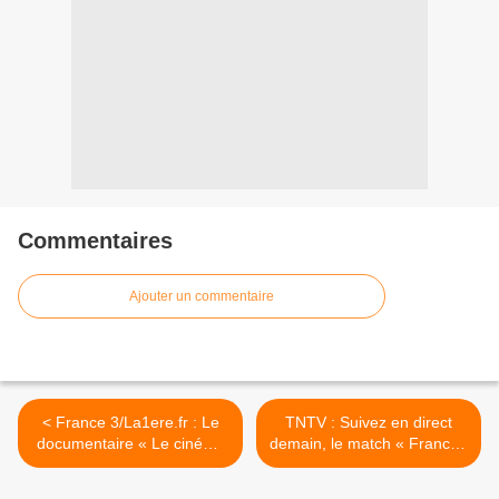
Commentaires
Ajouter un commentaire
< France 3/La1ere.fr : Le
TNTV : Suivez en direct
documentaire « Le cinéma
demain, le match « France /
de Marie-Josèphe » revient
Irlande » ! >
sur les 50 ans de carrière