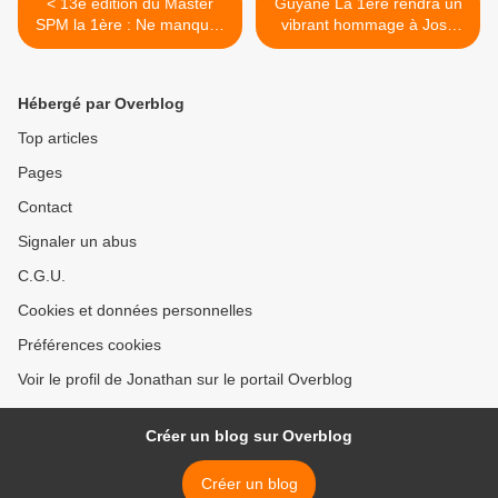
< 13e édition du Master
Guyane La 1ère rendra un
SPM la 1ère : Ne manquez
vibrant hommage à José
pas la finale en direct !
SÉBÉLOUÉ ce soir ! >
Hébergé par Overblog
Top articles
Pages
Contact
Signaler un abus
C.G.U.
Cookies et données personnelles
Préférences cookies
Voir le profil de Jonathan sur le portail Overblog
Créer un blog sur Overblog
Créer un blog