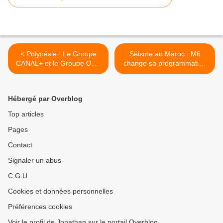
< Polynésie : Le Groupe
Séisme au Maroc : M6
CANAL+ et le Groupe OPT
change sa programmation
signent un partenariat pour
ce soir ! >
proposer de nouvelles
offres !
Hébergé par Overblog
Top articles
Pages
Contact
Signaler un abus
C.G.U.
Cookies et données personnelles
Préférences cookies
Voir le profil de Jonathan sur le portail Overblog