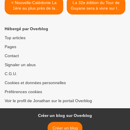
< Nouvelle-Calédonie La
La 32e édition du Tour de
1ère au plus près de la
Guyane sera à vivre sur les
Foire de Bourail !
antennes du pôle Outre-
mer de France Télévisions !
>
Hébergé par Overblog
Top articles
Pages
Contact
Signaler un abus
C.G.U.
Cookies et données personnelles
Préférences cookies
Voir le profil de Jonathan sur le portail Overblog
Créer un blog sur Overblog
Créer un blog