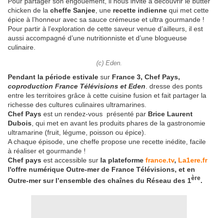
Pour partager son engouement, il nous invite à découvrir le butter
chicken de la
cheffe Sanjee
, une
recette indienne
qui met cette
épice à l’honneur avec sa sauce crémeuse et ultra gourmande !
Pour partir à l’exploration de cette saveur venue d’ailleurs, il est
aussi accompagné d’une nutritionniste et d’une blogueuse
culinaire.
(c) Eden.
Pendant la période estivale
sur
France 3, Chef Pays,
coproduction France Télévisions et Eden
. dresse des ponts
entre les territoires grâce à cette cuisine fusion et fait partager la
richesse des cultures culinaires ultramarines.
Chef Pays
est un rendez-vous présenté par
Brice Laurent
Dubois
, qui met en avant les produits phares de la gastronomie
ultramarine (fruit, légume, poisson ou épice).
A chaque épisode, une cheffe propose une recette inédite, facile
à réaliser et gourmande !
Chef pays
est accessible sur
la plateforme
france.tv
,
La1ere.fr
l'offre numérique Outre-mer de France Télévisions, et en
ère
Outre-mer sur l’ensemble des chaînes du Réseau des 1
.