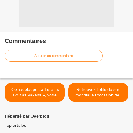
Commentaires
Ajouter un commentaire
< Guadeloupe La 1ère : «
Retrouvez l'élite du surf
Bò Kaz Vakans », votre
mondial à l'occasion des
nouvelle émission de
Championnats du monde
proximité présentée par
de surf sur Polynésie La
Genius !
1ère ! >
Hébergé par Overblog
Top articles