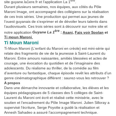
ère
site guyane.la1ere.fr et l’application La 1
.
Durant plusieurs semaines, nos équipes, aux côtés du Pôle
Maroni Image, ont accompagné des collégiens sur la réalisation
de ces trois séries. Une production qui permet aux jeunes de
l’ouest guyanais de s’exprimer et de dévoiler leurs talents dans
l’audiovisuels. Ces trois séries sont à découvrir sur notre site et
ère
notre application
Guyane La 1
:
Asani
,
Fais voir Soolan
et
Ti moun Maroni
.
Ti Moun Maroni
Ti-Moun Maroni (L'enfant du Maroni en créole) est mini-série qui
relate des fragments de vie de la jeunesse à Saint-Laurent du
Maroni. Entre amours naissantes, amitiés blessées et actes de
courage, une évocation du quotidien et de l’imaginaire des
adolescents. Du réalisme au thriller, de la comédie au film
d’aventure ou fantastique, chaque épisode revêt les attributs d’un
genre cinématographique différent : saurez-vous les retrouver ?
A propos
Dans une démarche innovante et collaborative, les élèves et les
équipes pédagogiques de 5 classes des 5 collèges de Saint-
Laurent du Maroni ont écrit et réalisé cette minisérie, avec le
soutien et l’encadrement du Pôle Image Maroni. Julien Silloray a
supervisé l'écriture, Serge Poyotte a guidé la réalisation et
Annesh Sahadeo a assuré l’accompagnement technique.