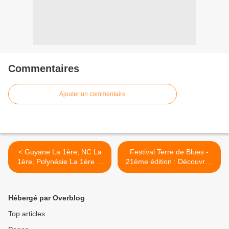
Commentaires
Ajouter un commentaire
< Guyane La 1ère, NC La
Festival Terre de Blues -
1ère, Polynésie La 1ère et
21ème édition : Découvrez
SPM La 1ère : Abrogation
le dispositif de Guadeloupe
de plusieurs fréquences !
La 1ère ! >
Hébergé par Overblog
Top articles