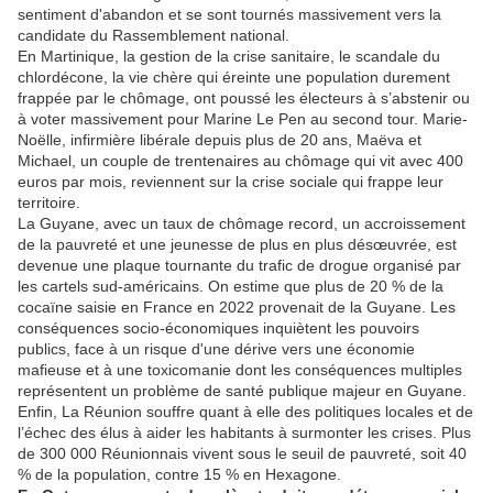
sentiment d'abandon et se sont tournés massivement vers la
candidate du Rassemblement national.
En Martinique, la gestion de la crise sanitaire, le scandale du
chlordécone, la vie chère qui éreinte une population durement
frappée par le chômage, ont poussé les électeurs à s’abstenir ou
à voter massivement pour Marine Le Pen au second tour. Marie-
Noëlle, infirmière libérale depuis plus de 20 ans, Maëva et
Michael, un couple de trentenaires au chômage qui vit avec 400
euros par mois, reviennent sur la crise sociale qui frappe leur
territoire.
La Guyane, avec un taux de chômage record, un accroissement
de la pauvreté et une jeunesse de plus en plus désœuvrée, est
devenue une plaque tournante du trafic de drogue organisé par
les cartels sud-américains. On estime que plus de 20 % de la
cocaïne saisie en France en 2022 provenait de la Guyane. Les
conséquences socio-économiques inquiètent les pouvoirs
publics, face à un risque d'une dérive vers une économie
mafieuse et à une toxicomanie dont les conséquences multiples
représentent un problème de santé publique majeur en Guyane.
Enfin, La Réunion souffre quant à elle des politiques locales et de
l’échec des élus à aider les habitants à surmonter les crises. Plus
de 300 000 Réunionnais vivent sous le seuil de pauvreté, soit 40
% de la population, contre 15 % en Hexagone.