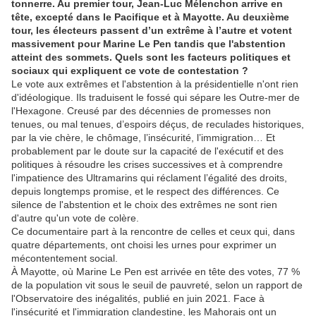
tonnerre. Au premier tour, Jean-Luc Mélenchon arrive en
tête, excepté dans le Pacifique et à Mayotte. Au deuxième
tour, les électeurs passent d’un extrême à l’autre et votent
massivement pour Marine Le Pen tandis que l'abstention
atteint des sommets. Quels sont les facteurs politiques et
sociaux qui expliquent ce vote de contestation ?
Le vote aux extrêmes et l'abstention à la présidentielle n'ont rien
d'idéologique. Ils traduisent le fossé qui sépare les Outre-mer de
l'Hexagone. Creusé par des décennies de promesses non
tenues, ou mal tenues, d’espoirs déçus, de reculades historiques,
par la vie chère, le chômage, l’insécurité, l’immigration… Et
probablement par le doute sur la capacité de l'exécutif et des
politiques à résoudre les crises successives et à comprendre
l'impatience des Ultramarins qui réclament l’égalité des droits,
depuis longtemps promise, et le respect des différences. Ce
silence de l'abstention et le choix des extrêmes ne sont rien
d'autre qu'un vote de colère.
Ce documentaire part à la rencontre de celles et ceux qui, dans
quatre départements, ont choisi les urnes pour exprimer un
mécontentement social.
À Mayotte, où Marine Le Pen est arrivée en tête des votes, 77 %
de la population vit sous le seuil de pauvreté, selon un rapport de
l'Observatoire des inégalités, publié en juin 2021. Face à
l'insécurité et l'immigration clandestine, les Mahorais ont un