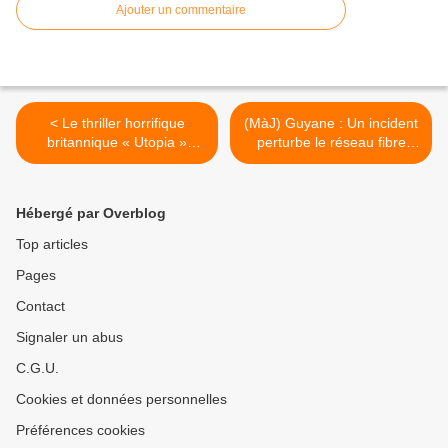
Ajouter un commentaire
< Le thriller horrifique
(MàJ) Guyane : Un incident
britannique « Utopia »
perturbe le réseau fibre
débarque dès ce vendredi
d'Orange à Cayenne ! >
sur arte.tv !
Hébergé par Overblog
Top articles
Pages
Contact
Signaler un abus
C.G.U.
Cookies et données personnelles
Préférences cookies