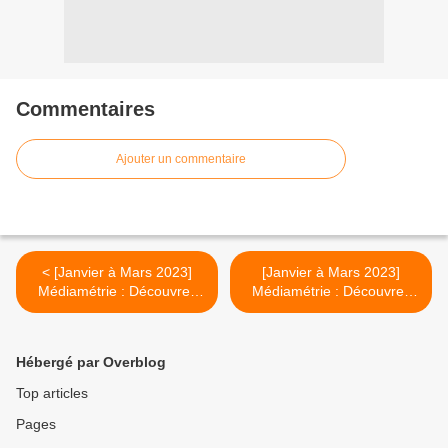
Commentaires
Ajouter un commentaire
< [Janvier à Mars 2023]
[Janvier à Mars 2023]
Médiamétrie : Découvrez
Médiamétrie : Découvrez
l'audience de la TV en
l'audience de la TV à La
Martinique !
Réunion ! >
Hébergé par Overblog
Top articles
Pages