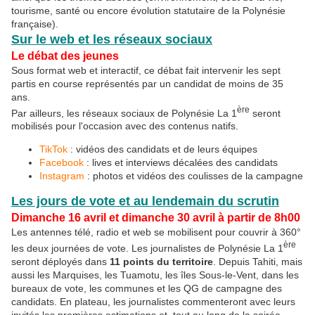
tourisme, santé ou encore évolution statutaire de la Polynésie
française).
Sur le web et les réseaux sociaux
Le débat des jeunes
Sous format web et interactif, ce débat fait intervenir les sept
partis en course représentés par un candidat de moins de 35
ans.
ère
Par ailleurs, les réseaux sociaux de Polynésie La 1
seront
mobilisés pour l'occasion avec des contenus natifs.
TikTok
: vidéos des candidats et de leurs équipes
Facebook
: lives et interviews décalées des candidats
Instagram
: photos et vidéos des coulisses de la campagne
Les jours de vote et au lendemain du scrutin
Dimanche 16 avril et dimanche 30 avril à partir de 8h00
Les antennes télé, radio et web se mobilisent pour couvrir à 360°
ère
les deux journées de vote. Les journalistes de Polynésie La 1
seront déployés dans
11 points du territoire
. Depuis Tahiti, mais
aussi les Marquises, les Tuamotu, les îles Sous-le-Vent, dans les
bureaux de vote, les communes et les QG de campagne des
candidats. En plateau, les journalistes commenteront avec leurs
invités les premières estimations et, tout au long de la soirée,