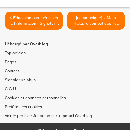
< Éducation aux médias et
[communiqué] « Motu
à l'information : Signature
Haka, le combat des îles
d'une convention entre
Marquises » : Seconde
France Télévisions et le
récompense pour le
ministère de l'Éducation
documentaire coproduit par
Hébergé par Overblog
nationale !
le pôle Outre-mer de
France Télévisions ! >
Top articles
Pages
Contact
Signaler un abus
C.G.U.
Cookies et données personnelles
Préférences cookies
Voir le profil de Jonathan sur le portail Overblog