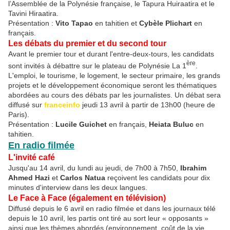
l’Assemblée de la Polynésie française, le Tapura Huiraatira et le
Tavini Hiraatira.
Présentation :
Vito Tapao
en tahitien et
Cybèle Plichart
en
français.
Les débats du premier et du second tour
Avant le premier tour et durant l'entre-deux-tours, les candidats
ère
sont invités à débattre sur le plateau de Polynésie La 1
.
L'emploi, le tourisme, le logement, le secteur primaire, les grands
projets et le développement économique seront les thématiques
abordées au cours des débats par les journalistes. Un débat sera
diffusé sur
franceinfo
jeudi 13 avril à partir de 13h00 (heure de
Paris).
Présentation :
Lucile Guichet
en français,
Heiata Buluc
en
tahitien.
En radio filmée
L'invité café
Jusqu'au 14 avril, du lundi au jeudi, de 7h00 à 7h50,
Ibrahim
Ahmed Hazi
et
Carlos Natua
reçoivent les candidats pour dix
minutes d'interview dans les deux langues.
Le Face à Face (également en télévision)
Diffusé depuis le 6 avril en radio filmée et dans les journaux télé
depuis le 10 avril, les partis ont tiré au sort leur « opposants »
ainsi que les thèmes abordés (environnement, coût de la vie,