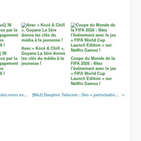
Avec « Kozé & Chill »,
 38
Guyane La 1ère donne
us par la
les clés du média à la
Coupe du Monde de la
gagement
jeunesse !
FIFA 2026 : fêtez
es
l'événement avec le jeu
6 !
« FIFA World Cup
Launch Edition » sur
Netflix Games !
Élections territoriales 2023 : Deux rendez-vous exceptionnels sur Polynésie La 1ère !
(MàJ) Dauphin Telecom : Des « perturbations importantes » sur le réseau !