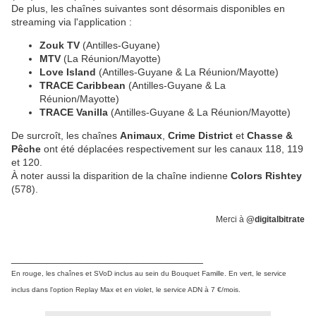
De plus, les chaînes suivantes sont désormais disponibles en
streaming via l'application :
Zouk TV
(Antilles-Guyane)
MTV
(La Réunion/Mayotte)
Love Island
(Antilles-Guyane & La Réunion/Mayotte)
TRACE Caribbean
(Antilles-Guyane & La
Réunion/Mayotte)
TRACE Vanilla
(Antilles-Guyane & La Réunion/Mayotte)
De surcroît, les chaînes
Animaux
,
Crime District
et
Chasse &
Pêche
ont été déplacées respectivement sur les canaux 118, 119
et 120.
À noter aussi la disparition de la chaîne indienne
Colors Rishtey
(578).
Merci à
@digitalbitrate
__________________________________
En rouge, les chaînes et SVoD inclus au sein du Bouquet Famille. En vert, le service
inclus dans l'option Replay Max et en violet, le service ADN à 7 €/mois.