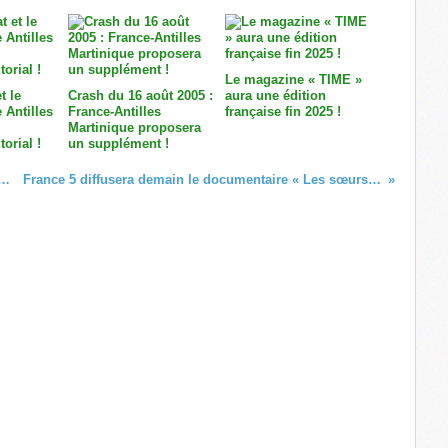
Le magazine « TIME »
t le
Crash du 16 août 2005 :
aura une édition
 Antilles
France-Antilles
française fin 2025 !
Martinique proposera
torial !
un supplément !
t de retour sur TNTV pour une nouvelle saison !
France 5 diffusera demain le documentaire « Les sœurs Nardal, les oubliées de la négritude » !