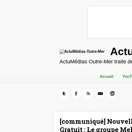
Act
ActuMédias Outre-Mer traite de
Accueil
YouT
[communiqué] Nouvelle
Gratuit : Le groupe M