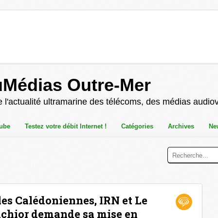
uMédias Outre-Mer
 l'actualité ultramarine des télécoms, des médias audio
ube
Testez votre débit Internet !
Catégories
Archives
Ne
s Calédoniennes, IRN et Le
elchior demande sa mise en