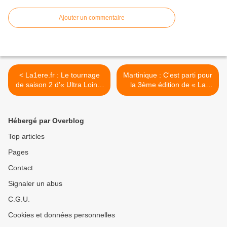
Ajouter un commentaire
< La1ere.fr : Le tournage
Martinique : C'est parti pour
de saison 2 d'« Ultra Loin »
la 3ème édition de « La
débute le mois prochain !
Bourse Paille » ! >
Hébergé par Overblog
Top articles
Pages
Contact
Signaler un abus
C.G.U.
Cookies et données personnelles