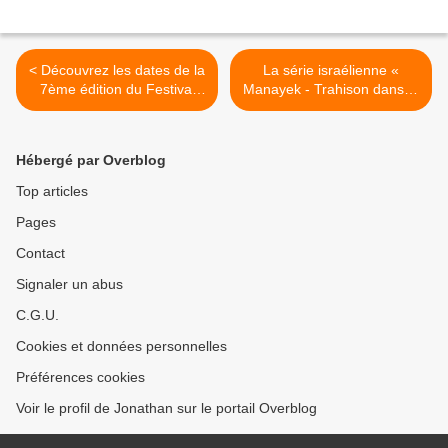
< Découvrez les dates de la
La série israélienne «
7ème édition du Festival
Manayek - Trahison dans la
International du Film
police » débarque dès
Documentaire de
aujourd'hui sur arte.tv ! >
Martinique !
Hébergé par Overblog
Top articles
Pages
Contact
Signaler un abus
C.G.U.
Cookies et données personnelles
Préférences cookies
Voir le profil de Jonathan sur le portail Overblog