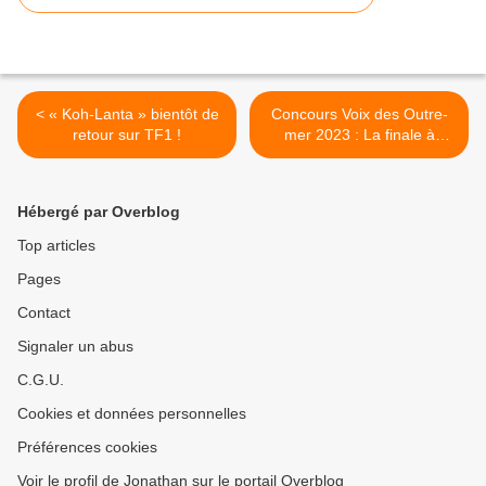
< « Koh-Lanta » bientôt de
Concours Voix des Outre-
retour sur TF1 !
mer 2023 : La finale à
suivre sur les antennes du
pôle Outre-mer de France
Télévisions ! >
Hébergé par Overblog
Top articles
Pages
Contact
Signaler un abus
C.G.U.
Cookies et données personnelles
Préférences cookies
Voir le profil de Jonathan sur le portail Overblog