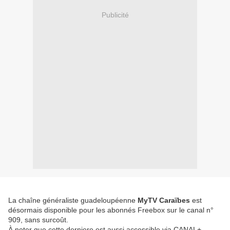
Publicité
La chaîne généraliste guadeloupéenne
MyTV Caraïbes
est
désormais disponible pour les abonnés Freebox sur le canal n°
909, sans surcoût.
À noter que cette derniere est aussi accessible via CANAL+