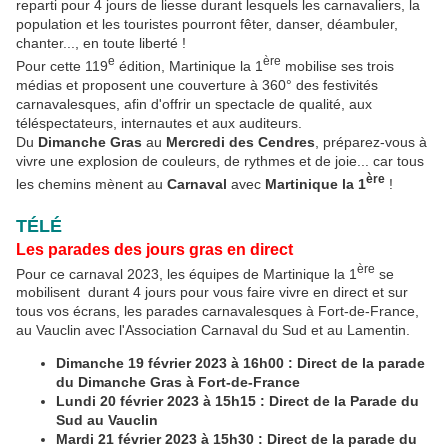
reparti pour 4 jours de liesse durant lesquels les carnavaliers, la
population et les touristes pourront fêter, danser, déambuler,
chanter..., en toute liberté !
e
ère
Pour cette 119
édition, Martinique la 1
mobilise ses trois
médias et proposent une couverture à 360° des festivités
carnavalesques, afin d'offrir un spectacle de qualité, aux
téléspectateurs, internautes et aux auditeurs.
Du
Dimanche Gras
au
Mercredi des Cendres
, préparez-vous à
vivre une explosion de couleurs, de rythmes et de joie... car tous
ère
les chemins mènent au
Carnaval
avec
Martinique la 1
!
TÉLÉ
Les parades des jours gras en direct
ère
Pour ce carnaval 2023, les équipes de Martinique la 1
se
mobilisent durant 4 jours pour vous faire vivre en direct et sur
tous vos écrans, les parades carnavalesques à Fort-de-France,
au Vauclin avec l'Association Carnaval du Sud et au Lamentin.
Dimanche 19 février 2023 à 16h00 : Direct de la parade
du Dimanche Gras à Fort-de-France
Lundi 20 février 2023 à 15h15 : Direct de la Parade du
Sud au Vauclin
Mardi 21 février 2023 à 15h30 : Direct de la parade du