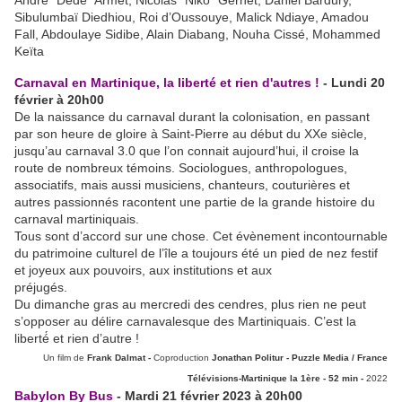
André “Dédé” Armet, Nicolas “Niko” Gernet, Daniel Bardury,
Sibulumbaï Diedhiou, Roi d’Oussouye, Malick Ndiaye, Amadou
Fall, Abdoulaye Sidibe, Alain Diabang, Nouha Cissé, Mohammed
Keïta
Carnaval en Martinique, la liberté et rien d'autres !
- Lundi 20
février à 20h00
De la naissance du carnaval durant la colonisation, en passant
par son heure de gloire à Saint-Pierre au début du XXe siècle,
jusqu’au carnaval 3.0 que l’on connait aujourd’hui, il croise la
route de nombreux témoins. Sociologues, anthropologues,
associatifs, mais aussi musiciens, chanteurs, couturières et
autres passionnés racontent une partie de la grande histoire du
carnaval martiniquais.
Tous sont d’accord sur une chose. Cet évènement incontournable
du patrimoine culturel de l’île a toujours été un pied de nez festif
et joyeux aux pouvoirs, aux institutions et aux
préjugés.
Du dimanche gras au mercredi des cendres, plus rien ne peut
s’opposer au délire carnavalesque des Martiniquais. C’est la
liberté́ et rien d’autre !
Un film de
Frank Dalmat -
Coproduction
Jonathan Politur - Puzzle Media / France
Télévisions-Martinique la 1ère - 52 min -
2022
Babylon By Bus
- Mardi 21 février 2023 à 20h00