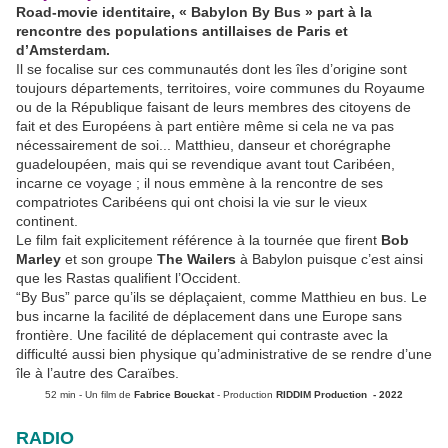
Road-movie identitaire, « Babylon By Bus » part à la
rencontre des populations antillaises de Paris et
d’Amsterdam.
Il se focalise sur ces communautés dont les îles d’origine sont
toujours départements, territoires, voire communes du Royaume
ou de la République faisant de leurs membres des citoyens de
fait et des Européens à part entière même si cela ne va pas
nécessairement de soi... Matthieu, danseur et chorégraphe
guadeloupéen, mais qui se revendique avant tout Caribéen,
incarne ce voyage ; il nous emmène à la rencontre de ses
compatriotes Caribéens qui ont choisi la vie sur le vieux
continent.
Le film fait explicitement référence à la tournée que firent
Bob
Marley
et son groupe
The Wailers
à Babylon puisque c’est ainsi
que les Rastas qualifient l’Occident.
“By Bus” parce qu’ils se déplaçaient, comme Matthieu en bus. Le
bus incarne la facilité de déplacement dans une Europe sans
frontière. Une facilité de déplacement qui contraste avec la
difficulté aussi bien physique qu’administrative de se rendre d’une
île à l’autre des Caraïbes.
52 min - Un film de
Fabrice Bouckat
- Production
RIDDIM Production - 2022
RADIO