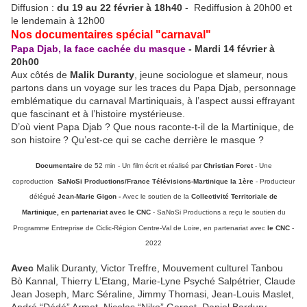
Diffusion :
du 19 au 22 février à 18h40
- Rediffusion à 20h00 et
le lendemain à 12h00
Nos documentaires spécial "carnaval"
Papa Djab, la face cachée du masque
- Mardi 14 février à
20h00
Aux côtés de
Malik Duranty
, jeune sociologue et slameur, nous
partons dans un voyage sur les traces du Papa Djab, personnage
emblématique du carnaval Martiniquais, à l’aspect aussi effrayant
que fascinant et à l’histoire mystérieuse.
D’où vient Papa Djab ? Que nous raconte-t-il de la Martinique, de
son histoire ? Qu’est-ce qui se cache derrière le masque ?
Documentaire
de 52 min - Un film écrit et réalisé par
Christian Foret
- Une
coproduction
SaNoSi Productions/France Télévisions-Martinique la 1ère
- Producteur
délégué
Jean-Marie Gigon -
Avec le soutien de la
Collectivité Territoriale de
Martinique, en partenariat avec le CNC
- SaNoSi Productions a reçu le soutien du
Programme Entreprise de Ciclic-Région Centre-Val de Loire, en partenariat avec
le CNC
-
2022
Avec
Malik Duranty, Victor Treffre, Mouvement culturel Tanbou
Bò Kannal, Thierry L’Etang, Marie-Lyne Psyché Salpétrier, Claude
Jean Joseph, Marc Séraline, Jimmy Thomasi, Jean-Louis Maslet,