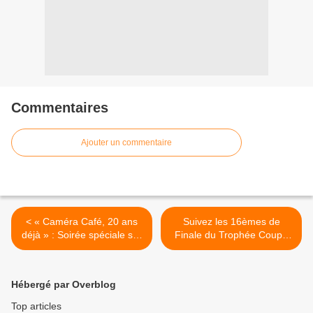
Commentaires
Ajouter un commentaire
< « Caméra Café, 20 ans
Suivez les 16èmes de
déjà » : Soirée spéciale sur
Finale du Trophée Coupe
M6 !
de France de Basket en
direct sur Guyane La 1ère !
>
Hébergé par Overblog
Top articles