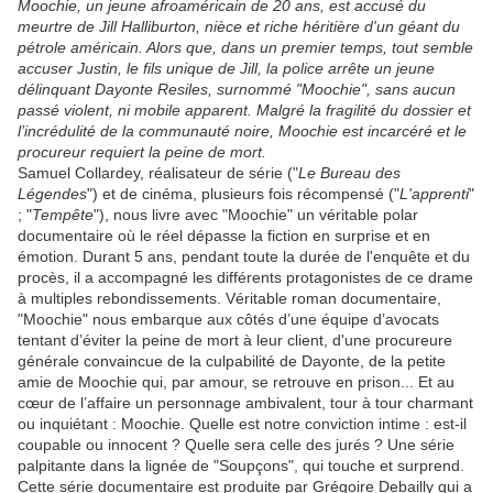
Moochie, un jeune afro­américain de 20 ans, est accusé du
meurtre de Jill Halliburton, nièce et riche héritière d'un géant du
pétrole américain. Alors que, dans un premier temps, tout semble
accuser Justin, le fils unique de Jill, la police arrête un jeune
délinquant Dayonte Resiles, surnommé "Moochie", sans aucun
passé violent, ni mobile apparent. Malgré la fragilité du dossier et
l’incrédulité de la communauté noire, Moochie est incarcéré et le
procureur requiert la peine de mort.
Samuel Collardey, réalisateur de série ("
Le Bureau des
Légendes
") et de cinéma, plusieurs fois récompensé ("
L'apprenti
"
; "
Tempête
"), nous livre avec "Moochie" un véritable polar
documentaire où le réel dépasse la fiction en surprise et en
émotion. Durant 5 ans, pendant toute la durée de l'enquête et du
procès, il a accompagné les différents protagonistes de ce drame
à multiples rebondissements. Véritable roman documentaire,
"Moochie" nous embarque aux côtés d’une équipe d’avocats
tentant d’éviter la peine de mort à leur client, d'une procureure
générale convaincue de la culpabilité de Dayonte, de la petite
amie de Moochie qui, par amour, se retrouve en prison... Et au
cœur de l’affaire un personnage ambivalent, tour à tour charmant
ou inquiétant : Moochie. Quelle est notre conviction intime : est­-il
coupable ou innocent ? Quelle sera celle des jurés ? Une série
palpitante dans la lignée de "Soupçons", qui touche et surprend.
Cette série documentaire est produite par Grégoire Debailly qui a