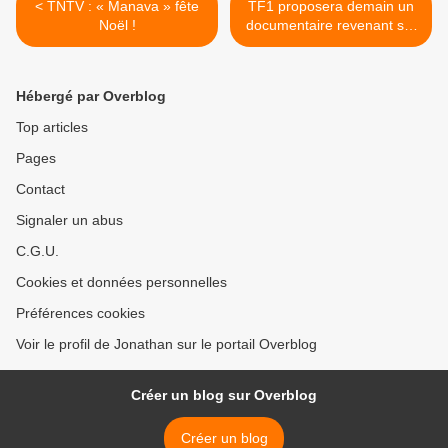
< TNTV : « Manava » fête
TF1 proposera demain un
Noël !
documentaire revenant sur
le parcours de l’équipe de
France de football lors de la
Coupe du Monde 2022 ! >
Hébergé par Overblog
Top articles
Pages
Contact
Signaler un abus
C.G.U.
Cookies et données personnelles
Préférences cookies
Voir le profil de Jonathan sur le portail Overblog
Créer un blog sur Overblog
Créer un blog