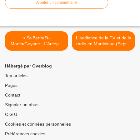
Ajouter un commentaire
< St-Barth/St-
L'audience de la TV et de la
Martin/Guyane : L'Arcep a
radio en Martinique (Sept. -
dévoilé la liste des
Nov. 2022) >
opérateurs candidats aux
fréquences 5G !
Hébergé par Overblog
Top articles
Pages
Contact
Signaler un abus
C.G.U.
Cookies et données personnelles
Préférences cookies