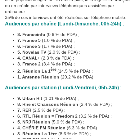
ou en créole par interviews téléphoniques assistées par
ordinateur.
35% de ces interviews ont été réalisées sur téléphone mobile.
Audiences par chaîne (Lundi-Dimanche, 00h-24h) :
8. Franceinfo
(0.6 % de PDA) ;
7. France 5
(1.0 % de PDA) ;
6. France 3
(1.7 % de PDA) ;
5. Novelas TV
(2.0 % de PDA) ;
4. CANAL+
(2.3 % de PDA) ;
3. France 2
(3.4 % de PDA) ;
ère
2. Réunion La 1
(14.5 % de PDA) ;
1. Antenne Réunion
(29.2 % de PDA)
Audiences par station (Lundi-Vendredi, 05h-24h) :
9. Urban Hit
(1.01 % de PDA) ;
8. Rire et Chansons Réunion
(2.4 % de PDA) ;
7. RER
(2.5 % de PDA) ;
6. RTL Réunion = Freedom 2
(3.2 % de PDA) ;
5. NRJ Réunion
(5.0 % de PDA) ;
4. CHÉRIE FM Réunion
(6.3 % de PDA) ;
3. Réunion La 1ère
(8.6 % de PDA) ;