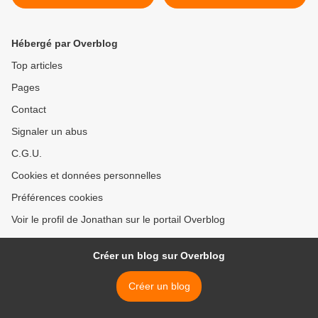
sur France 3 et La 1ère :
France 3 ! >
Sophie JOVILLARD (France
5) sera l'invitée de la
Hébergé par Overblog
semaine !
Top articles
Pages
Contact
Signaler un abus
C.G.U.
Cookies et données personnelles
Préférences cookies
Voir le profil de Jonathan sur le portail Overblog
Créer un blog sur Overblog
Créer un blog