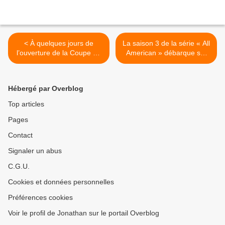
< À quelques jours de
La saison 3 de la série « All
l’ouverture de la Coupe du
American » débarque sur
monde, W9 vous proposera
les antennes du Réseau La
le documentaire « Sexe,
1ère ! >
chantage et coups bas
Hébergé par Overblog
dans le foot : Que s'est-il
vraiment passé ? »
Top articles
Pages
Contact
Signaler un abus
C.G.U.
Cookies et données personnelles
Préférences cookies
Voir le profil de Jonathan sur le portail Overblog