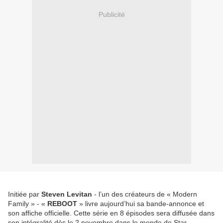
Publicité
Initiée par
Steven Levitan
- l’un des créateurs de « Modern
Family » - «
REBOOT
» livre aujourd’hui sa bande-annonce et
son affiche officielle. Cette série en 8 épisodes sera diffusée dans
son intégralité dès le 2 novembre dans le monde de Star