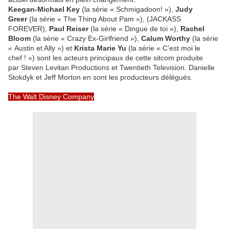
Keegan-Michael Key
(la série « Schmigadoon! »),
Judy
Greer
(la série « The Thing About Pam »), (JACKASS
FOREVER),
Paul Reiser
(la série « Dingue de toi »),
Rachel
Bloom
(la série « Crazy Ex-Girlfriend »),
Calum Worthy
(la série
« Austin et Ally ») et
Krista Marie Yu
(la série « C’est moi le
chef ! ») sont les acteurs principaux de cette sitcom produite
par Steven Levitan Productions et Twentieth Television. Danielle
Stokdyk et Jeff Morton en sont les producteurs délégués.
The Walt Disney Company