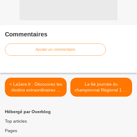
Commentaires
Ajouter un commentaire
< La1ere.fr : Découvrez les
La 6è journée du
destins extraordinaires et
championnat Régional 1 de
bouleversants de Chantal
Football est à vivre en
LOÏAL et de Younoussa
direct sur Guadeloupe La
BAMANA dans « Vos
1ère ! >
Hébergé par Overblog
photos, notre histoire ! »
Top articles
Pages