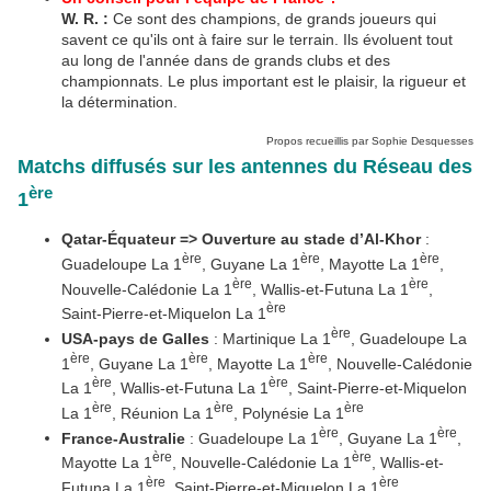
W. R.
:
Ce sont des champions, de grands joueurs qui
savent ce qu'ils ont à faire sur le terrain. Ils évoluent tout
au long de l'année dans de grands clubs et des
championnats. Le plus important est le plaisir, la rigueur et
la détermination.
Propos recueillis par Sophie Desquesses
Matchs diffusés sur les antennes du Réseau des
ère
1
Qatar-Équateur => Ouverture
au stade d’Al-Khor
:
ère
ère
ère
Guadeloupe La 1
, Guyane La 1
, Mayotte La 1
,
ère
ère
Nouvelle-Calédonie La 1
, Wallis-et-Futuna La 1
,
ère
Saint-Pierre-et-Miquelon La 1
ère
USA-pays de Galles
: Martinique La 1
, Guadeloupe La
ère
ère
ère
1
, Guyane La 1
, Mayotte La 1
, Nouvelle-Calédonie
ère
ère
La 1
, Wallis-et-Futuna La 1
, Saint-Pierre-et-Miquelon
ère
ère
ère
La 1
, Réunion La 1
, Polynésie La 1
ère
ère
France-Australie
: Guadeloupe La 1
, Guyane La 1
,
ère
ère
Mayotte La 1
, Nouvelle-Calédonie La 1
, Wallis-et-
ère
ère
Futuna La 1
, Saint-Pierre-et-Miquelon La 1