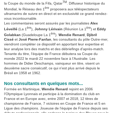
TM
la Coupe du monde de la Fifa, Qatar
. Diffuseur historique du
ère
Mondial, le Réseau des 1
proposera aux téléspectateurs
ultramarins de suivre en direct et en exclusivité ce grand rendez-
vous incontournable.
Les commentaires seront assurés par les journalistes
Alex
ère
ère
Léveillé
(La 1
),
Johnny Lérivain
(Réunion La 1
) et
Eddy
ère
Golabkan
(Guadeloupe La 1
).
Wendie Renard
,
Djibril
Cissé
et
José Pierre-Fanfan
, les consultants du pôle Outre-mer,
viendront compléter ce dispositif en apportant leur expertise et
leur analyse lors des matchs et des débriefings d'après-match.
Tenante du titre, l'équipe de France débutera sa Coupe du
monde 2022 le mardi 22 novembre face à l'Australie. Les
hommes de Didier Deschamps, vainqueur en titre, visent un
deuxième sacre consécutif, ce qui n'est plus arrivé depuis le
Brésil en 1958 et 1962.
Nos consultants en quelques mots...
Formée en Martinique,
Wendie Renard
rejoint en 2006
l’Olympique Lyonnais et participe à la domination du club en
France et en Europe avec, entre 2007 et 2018, 12 titres de
championne de France, 7 victoires en Coupe de France et 5 en
Ligue des champions. Joueuse de l’équipe de France depuis ses