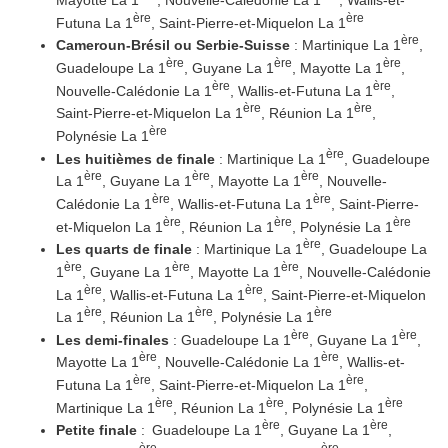
ère
ère
Futuna La 1
, Saint-Pierre-et-Miquelon La 1
ère
Cameroun-Brésil ou Serbie-Suisse
: Martinique La 1
,
ère
ère
ère
Guadeloupe La 1
, Guyane La 1
, Mayotte La 1
,
ère
ère
Nouvelle-Calédonie La 1
, Wallis-et-Futuna La 1
,
ère
ère
Saint-Pierre-et-Miquelon La 1
, Réunion La 1
,
ère
Polynésie La 1
ère
Les huitièmes de finale
: Martinique La 1
, Guadeloupe
ère
ère
ère
La 1
, Guyane La 1
, Mayotte La 1
, Nouvelle-
ère
ère
Calédonie La 1
, Wallis-et-Futuna La 1
, Saint-Pierre-
ère
ère
ère
et-Miquelon La 1
, Réunion La 1
, Polynésie La 1
ère
Les quarts de finale
: Martinique La 1
, Guadeloupe La
ère
ère
ère
1
, Guyane La 1
, Mayotte La 1
, Nouvelle-Calédonie
ère
ère
La 1
, Wallis-et-Futuna La 1
, Saint-Pierre-et-Miquelon
ère
ère
ère
La 1
, Réunion La 1
, Polynésie La 1
ère
ère
Les demi-finales
: Guadeloupe La 1
, Guyane La 1
,
ère
ère
Mayotte La 1
, Nouvelle-Calédonie La 1
, Wallis-et-
ère
ère
Futuna La 1
, Saint-Pierre-et-Miquelon La 1
,
ère
ère
ère
Martinique La 1
, Réunion La 1
, Polynésie La 1
ère
ère
Petite finale
:
Guadeloupe La 1
, Guyane La 1
,
ère
ère