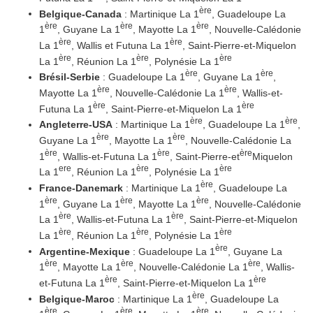
ère
Belgique-Canada
: Martinique La 1
, Guadeloupe La
ère
ère
ère
1
, Guyane La 1
, Mayotte La 1
, Nouvelle-Calédonie
ère
ère
La 1
, Wallis et Futuna La 1
, Saint-Pierre-et-Miquelon
ère
ère
ère
La 1
, Réunion La 1
, Polynésie La 1
ère
ère
Brésil-Serbie
: Guadeloupe La 1
, Guyane La 1
,
ère
ère
Mayotte La 1
, Nouvelle-Calédonie La 1
, Wallis-et-
ère
ère
Futuna La 1
, Saint-Pierre-et-Miquelon La 1
ère
ère
Angleterre-USA
: Martinique La 1
, Guadeloupe La 1
,
ère
ère
Guyane La 1
, Mayotte La 1
, Nouvelle-Calédonie La
ère
ère
ère
1
, Wallis-et-Futuna La 1
, Saint-Pierre-et
Miquelon
ere
ère
ère
La 1
, Réunion La 1
, Polynésie La 1
ère
France-Danemark
: Martinique La 1
, Guadeloupe La
ère
ère
ère
1
, Guyane La 1
, Mayotte La 1
, Nouvelle-Calédonie
ère
ère
La 1
, Wallis-et-Futuna La 1
, Saint-Pierre-et-Miquelon
ère
ère
ère
La 1
, Réunion La 1
, Polynésie La 1
ère
Argentine-Mexique
: Guadeloupe La 1
, Guyane La
ère
ère
ère
1
, Mayotte La 1
, Nouvelle-Calédonie La 1
, Wallis-
ère
ère
et-Futuna La 1
, Saint-Pierre-et-Miquelon La 1
ère
Belgique-Maroc
: Martinique La 1
, Guadeloupe La
ère
ère
ère