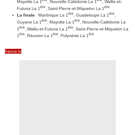
Mayotte La 1
, Nouvelle-Calédonie La 1
, Wallis-et-
ère
ère
Futuna La 1
, Saint-Pierre-et-Miquelon La 1
ère
ère
La finale
: Martinique La 1
, Guadeloupe La 1
,
ère
ère
Guyane La 1
, Mayotte La 1
, Nouvelle-Calédonie La
ère
ère
1
, Wallis-et-Futuna La 1
, Saint-Pierre-et-Miquelon La
ère
ère
ère
1
, Réunion La 1
, Polynésie La 1
france.tv