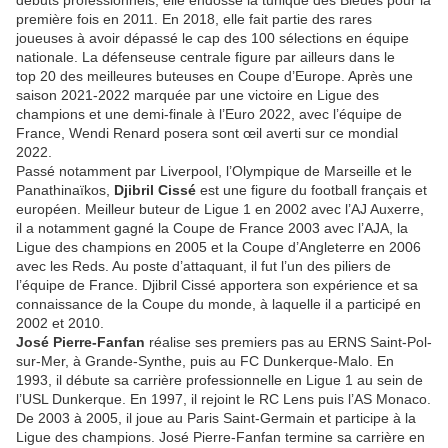
débuts professionnels, elle endosse la tunique des Bleues pour la
première fois en 2011. En 2018, elle fait partie des rares
joueuses à avoir dépassé le cap des 100 sélections en équipe
nationale. La défenseuse centrale figure par ailleurs dans le
top 20 des meilleures buteuses en Coupe d’Europe. Après une
saison 2021-2022 marquée par une victoire en Ligue des
champions et une demi-finale à l’Euro 2022, avec l’équipe de
France, Wendi Renard posera sont œil averti sur ce mondial
2022.
Passé notamment par Liverpool, l’Olympique de Marseille et le
Panathinaïkos,
Djibril Cissé
est une figure du football français et
européen. Meilleur buteur de Ligue 1 en 2002 avec l’AJ Auxerre,
il a notamment gagné la Coupe de France 2003 avec l’AJA, la
Ligue des champions en 2005 et la Coupe d’Angleterre en 2006
avec les Reds. Au poste d’attaquant, il fut l’un des piliers de
l’équipe de France. Djibril Cissé apportera son expérience et sa
connaissance de la Coupe du monde, à laquelle il a participé en
2002 et 2010.
José Pierre-Fanfan
réalise ses premiers pas au ERNS Saint-Pol-
sur-Mer, à Grande-Synthe, puis au FC Dunkerque-Malo. En
1993, il débute sa carrière professionnelle en Ligue 1 au sein de
l’USL Dunkerque. En 1997, il rejoint le RC Lens puis l’AS Monaco.
De 2003 à 2005, il joue au Paris Saint-Germain et participe à la
Ligue des champions. José Pierre-Fanfan termine sa carrière en