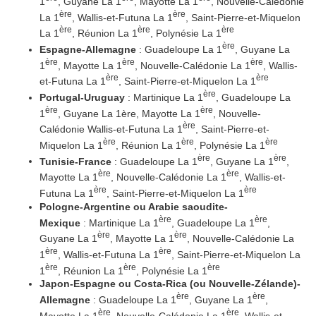
1
, Guyane La 1
, Mayotte La 1
, Nouvelle-Calédonie
ère
ère
La 1
, Wallis-et-Futuna La 1
, Saint-Pierre-et-Miquelon
ère
ère
ère
La 1
, Réunion La 1
, Polynésie La 1
ère
Espagne-Allemagne
: Guadeloupe La 1
, Guyane La
ère
ère
ère
1
, Mayotte La 1
, Nouvelle-Calédonie La 1
, Wallis-
ère
ère
et-Futuna La 1
, Saint-Pierre-et-Miquelon La 1
ère
Portugal-Uruguay
: Martinique La 1
, Guadeloupe La
ère
ère
1
, Guyane La 1ère, Mayotte La 1
, Nouvelle-
ère
Calédonie Wallis-et-Futuna La 1
, Saint-Pierre-et-
ère
ère
ère
Miquelon La 1
, Réunion La 1
, Polynésie La 1
ère
ère
Tunisie-France
: Guadeloupe La 1
, Guyane La 1
,
ère
ère
Mayotte La 1
, Nouvelle-Calédonie La 1
, Wallis-et-
ère
ère
Futuna La 1
, Saint-Pierre-et-Miquelon La 1
Pologne-Argentine ou Arabie saoudite-
ère
ère
Mexique
: Martinique La 1
, Guadeloupe La 1
,
ère
ère
Guyane La 1
, Mayotte La 1
, Nouvelle-Calédonie La
ère
ère
1
, Wallis-et-Futuna La 1
, Saint-Pierre-et-Miquelon La
ère
ère
ère
1
, Réunion La 1
, Polynésie La 1
Japon-Espagne ou Costa-Rica (ou Nouvelle-Zélande)-
ère
ère
Allemagne
: Guadeloupe La 1
, Guyane La 1
,
ère
ère
Mayotte La 1
, Nouvelle-Calédonie La 1
, Wallis-et-