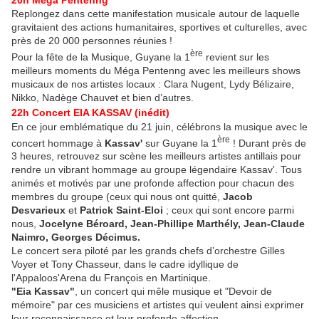
Replongez dans cette manifestation musicale autour de laquelle
gravitaient des actions humanitaires, sportives et culturelles, avec
près de 20 000 personnes réunies !
ère
Pour la fête de la Musique, Guyane la 1
revient sur les
meilleurs moments du Méga Pentenng avec les meilleurs shows
musicaux de nos artistes locaux : Clara Nugent, Lydy Bélizaire,
Nikko, Nadège Chauvet et bien d’autres.
22h Concert EIA KASSAV (inédit)
En ce jour emblématique du 21 juin, célébrons la musique avec le
ère
concert hommage à
Kassav'
sur Guyane la 1
! Durant près de
3 heures, retrouvez sur scène les meilleurs artistes antillais pour
rendre un vibrant hommage au groupe légendaire Kassav'. Tous
animés et motivés par une profonde affection pour chacun des
membres du groupe (ceux qui nous ont quitté,
Jacob
Desvarieux
et
Patrick Saint-Eloi
; ceux qui sont encore parmi
nous,
Jocelyne Béroard, Jean-Phillipe Marthély, Jean-Claude
Naimro, Georges Décimus.
Le concert sera piloté par les grands chefs d’orchestre Gilles
Voyer et Tony Chasseur, dans le cadre idyllique de
l'Appaloos'Arena du François en Martinique.
"Eia Kassav"
, un concert qui mêle musique et "Devoir de
mémoire" par ces musiciens et artistes qui veulent ainsi exprimer
leur reconnaissance et leur profonde affection.