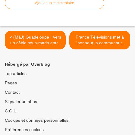
Ajouter un commentaire
< (MàJ) Guadeloupe : Vers
France Télévisions met à
un câble sous-marin entre
l'honneur la communauté
Terre-de-Haut et Terre-de-
LGBT+ et commémore les
Bas ?
émeutes de Stonewall ! >
Hébergé par Overblog
Top articles
Pages
Contact
Signaler un abus
C.G.U.
Cookies et données personnelles
Préférences cookies