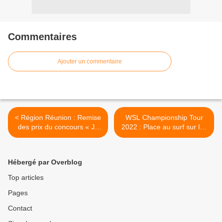
Commentaires
Ajouter un commentaire
< Région Réunion : Remise
WSL Championship Tour
des prix du concours « Je
2022 : Place au surf sur les
film le métier qui me plaît »
antennes du pôle Outre-
!
mer de France Télévisions !
>
Hébergé par Overblog
Top articles
Pages
Contact