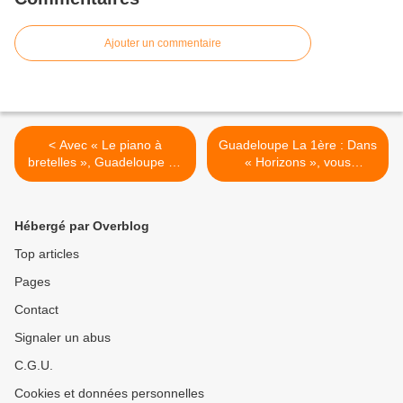
Ajouter un commentaire
< Avec « Le piano à
Guadeloupe La 1ère : Dans
bretelles », Guadeloupe La
« Horizons », vous
1ère vous propose de
plongerez dans les eaux de
découvrir les portraits de
la Guadeloupe pour
pianistes qui ont marqué le
combattre votre angoisse !
Hébergé par Overblog
festival « Première
>
Rencontre autour du piano
Top articles
», ces dernières années !
Pages
Contact
Signaler un abus
C.G.U.
Cookies et données personnelles