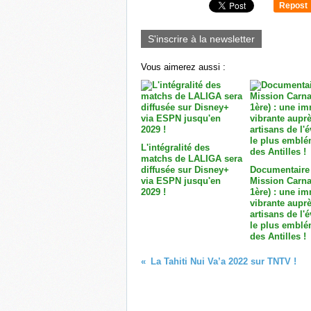
Repost
0
S'inscrire à la newsletter
Vous aimerez aussi :
L'intégralité des
matchs de LALIGA sera
diffusée sur Disney+
Documentaire
via ESPN jusqu'en
Mission Carna
2029 !
1ère) : une i
vibrante aupr
artisans de l
le plus emblé
des Antilles !
La Tahiti Nui Va’a 2022 sur TNTV !