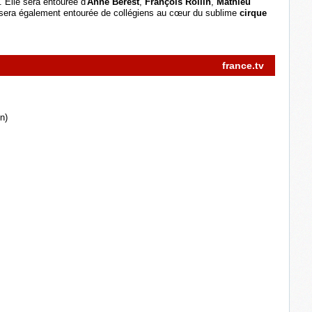
. Elle sera entourée d'
Anne Berest
,
François Rollin
,
Mathieu
le sera également entourée de collégiens au cœur du sublime
cirque
france.tv
n)