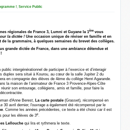
ogramme !
,
Service Public
ère
nes régionales de France 3, Lumni et Guyane la 1
vous
our la dictée !
Une occasion unique de réviser en famille et en
et de la grammaire, à quelques semaines du brevet des collèges.
 plus grande dictée de France, dans une ambiance détendue et
!
ublic intergénérationnel de participer à l’exercice et d’interagir
es duplex sera situé à Kourou, au cœur de la salle Jupiter 2 du
sera en compagnie des élèves de 4ème du collège Henri Agarande.
ans la maison de l’animateur de France 3 Provence-Alpes-Côte
 réunir son entourage, collégiens, amis et famille, pour faire la
décontractée.
 roman d'Anne Berest,
La carte postale
(Grasset)
,
récompensé en
Le 30 avril dernier, l'ouvrage a également été récompensé par le
ne
. Comme les années précédentes, ce texte a été choisi car il est
e
s pour les élèves de 3
.
les Lellouche
qui lira et rythmera le texte.