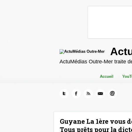
Act
ActuMédias Outre-Mer traite de
Accueil
YouT
Guyane La 1ère vous d
Tous prêts pour la dicté