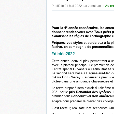
Publié le 21 Mai 2022 par Jonathan in
Au pr
e
Pour la 4
année consécutive, les anten
donnent rendez-vous avec
Tous prêts p
s'amusant les règles de l'orthographe 
Préparez vos stylos et participez à la
festive, en compagnie de personnalités 
#dictée2022
Cette année, deux duplex permettront à un p
avec le plateau principal. Le premier de c
Centre spatial Guyanais où Tano Brassé 
Le second sera basé à Cagnes-sur-Mer, d
d’Azur
Éric Charay
. Ce dernier a prévu de
dictée dans une ambiance chaleureuse et 
Le texte proposé sera extrait du sixième
2021 par le
prix Renaudot
des lycéens
. 
premier
prix Goncourt version américai
adapté pour préparer le brevet des collège
C'est l'acteur, réalisateur et scénariste
Gil