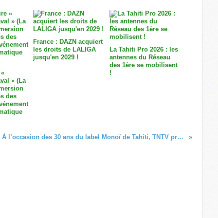
France : DAZN acquiert
les droits de LALIGA
La Tahiti Pro 2026 : les
jusqu'en 2029 !
antennes du Réseau
des 1ère se mobilisent
 «
!
val » (La
mmersion
ès des
'événement
matique
À l’occasion des 30 ans du label Monoï de Tahiti, TNTV proposera une série de programmes consacrés à cette huile de soin naturelle !