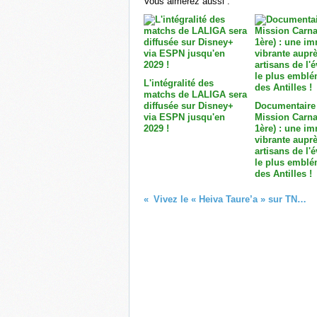
Vous aimerez aussi :
L'intégralité des
matchs de LALIGA sera
diffusée sur Disney+
Documentaire
via ESPN jusqu'en
Mission Carna
2029 !
1ère) : une i
vibrante aupr
artisans de l
le plus emblé
des Antilles !
Vivez le « Heiva Taure’a » sur TNTV tous les dimanches à 12h à partir du 3 avril !