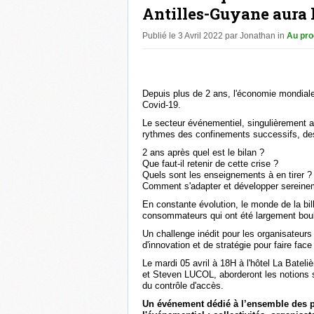
Antilles-Guyane aura l
Publié le 3 Avril 2022 par Jonathan in
Au pr
Depuis plus de 2 ans, l'économie mondiale
Covid-19.
Le secteur événementiel, singulièrement 
rythmes des confinements successifs, des 
2 ans après quel est le bilan ?
Que faut-il retenir de cette crise ?
Quels sont les enseignements à en tirer ?
Comment s'adapter et développer sereine
En constante évolution, le monde de la bi
consommateurs qui ont été largement bou
Un challenge inédit pour les organisateurs
d'innovation et de stratégie pour faire fa
Le mardi 05 avril à 18H à l'hôtel La Bat
et Steven LUCOL, aborderont les notions stra
du contrôle d'accès.
Un événement dédié à l’ensemble des pr