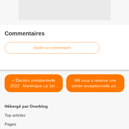
Commentaires
Ajouter un commentaire
< Élection présidentielle
M6 vous a réservé une
2022 : Martinique La 1ère
soirée exceptionnelle pour
mobilise ses trois médias !
fêter ses 35 ans ! >
Hébergé par Overblog
Top articles
Pages