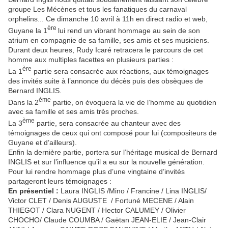
groupe Les Mécènes et tous les fanatiques du carnaval
orphelins... Ce dimanche 10 avril à 11h en direct radio et web,
ère
Guyane la 1
lui rend un vibrant hommage au sein de son
atrium en compagnie de sa famille, ses amis et ses musiciens.
Durant deux heures, Rudy Icaré retracera le parcours de cet
homme aux multiples facettes en plusieurs parties :
ère
La 1
partie sera consacrée aux réactions, aux témoignages
des invités suite à l’annonce du décès puis des obsèques de
Bernard INGLIS.
ème
Dans la 2
partie, on évoquera la vie de l’homme au quotidien
avec sa famille et ses amis très proches.
ème
La 3
partie, sera consacrée au chanteur avec des
témoignages de ceux qui ont composé pour lui (compositeurs de
Guyane et d’ailleurs).
Enfin la dernière partie, portera sur l’héritage musical de Bernard
INGLIS et sur l’influence qu’il a eu sur la nouvelle génération.
Pour lui rendre hommage plus d’une vingtaine d’invités
partageront leurs témoignages :
En présentiel :
Laura INGLIS /Mino / Francine / Lina INGLIS/
Victor CLET / Denis AUGUSTE / Fortuné MECENE / Alain
THIEGOT / Clara NUGENT / Hector CALUMEY / Olivier
CHOCHO/ Claude COUMBA / Gaëtan JEAN-ELIE / Jean-Clair