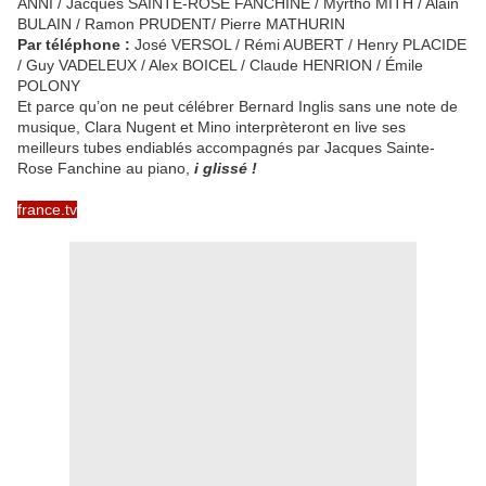
ANNI / Jacques SAINTE-ROSE FANCHINE / Myrtho MITH / Alain
BULAIN / Ramon PRUDENT/ Pierre MATHURIN
Par téléphone :
José VERSOL / Rémi AUBERT / Henry PLACIDE
/ Guy VADELEUX / Alex BOICEL / Claude HENRION / Émile
POLONY
Et parce qu’on ne peut célébrer Bernard Inglis sans une note de
musique, Clara Nugent et Mino interprèteront en live ses
meilleurs tubes endiablés accompagnés par Jacques Sainte-
Rose Fanchine au piano,
i glissé !
france.tv