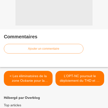
Commentaires
Ajouter un commentaire
< Les éliminatoires de la
L’OPT-NC poursuit le
zone Océanie pour la
déploiement du THD et du
Coupe du monde 2022
THD mobile sur l’ensemble
seront à suivre sur TNTV !
du territoire ! >
Hébergé par Overblog
Top articles