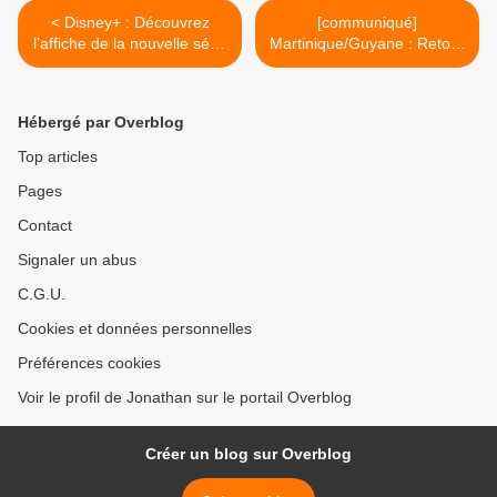
< Disney+ : Découvrez
[communiqué]
l’affiche de la nouvelle série
Martinique/Guyane : Retour
Lucasfilm « OBI-WAN
à la normale suite à un
KENOBI » !
incident sur le réseau
mobile pour certains clients
Hébergé par Overblog
Orange ! >
Top articles
Pages
Contact
Signaler un abus
C.G.U.
Cookies et données personnelles
Préférences cookies
Voir le profil de Jonathan sur le portail Overblog
Créer un blog sur Overblog