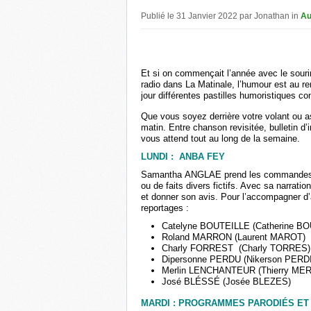
Publié le 31 Janvier 2022 par Jonathan in
Au
Et si on commençait l’année avec le sourir
radio dans La Matinale, l’humour est au
jour différentes pastilles humoristiques c
Que vous soyez derrière votre volant ou a
matin. Entre chanson revisitée, bulletin d
vous attend tout au long de la semaine.
LUNDI : ANBA FEY
Samantha ANGLAE prend les commandes de 
ou de faits divers fictifs. Avec sa narratio
et donner son avis. Pour l’accompagner d’a
reportages :
Catelyne BOUTEILLE (Catherine B
Roland MARRON (Laurent MAROT)
Charly FORREST (Charly TORRES)
Dipersonne PERDU (Nikerson PERD
Merlin LENCHANTEUR (Thierry MER
José BLÉSSÉ (Josée BLEZES)
MARDI : PROGRAMMES PARODIÉS ET