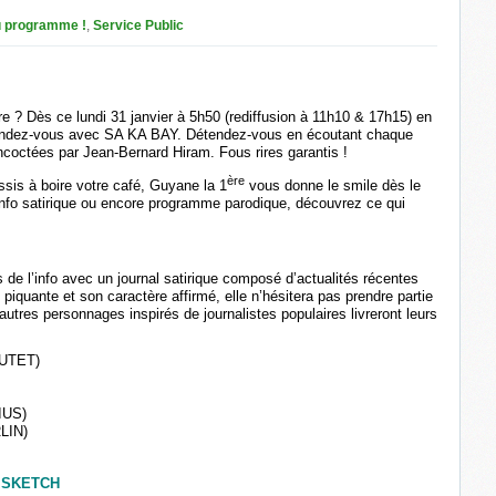
 programme !
,
Service Public
e ? Dès ce lundi 31 janvier à 5h50 (rediffusion à 11h10 & 17h15) en
 rendez-vous avec SA KA BAY. Détendez-vous en écoutant chaque
oncoctées par Jean-Bernard Hiram. Fous rires garantis !
ère
ssis à boire votre café, Guyane la 1
vous donne le smile dès le
’info satirique ou encore programme parodique, découvrez ce qui
l’info avec un journal satirique composé d’actualités récentes
n piquante et son caractère affirmé, elle n’hésitera pas prendre partie
utres personnages inspirés de journalistes populaires livreront leurs
OUTET)
IUS)
LIN)
 SKETCH