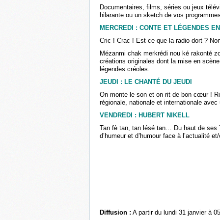
Documentaires, films, séries ou jeux télé
hilarante ou un sketch de vos programmes
MERCREDI : CONTE ET LÉGENDES E
Cric ! Crac ! Est-ce que la radio dort ? Non
Mézanmi chak merkrédi nou ké rakonté zot
créations originales dont la mise en scèn
légendes créoles.
JEUDI : LE CHANTÉ DU JEUDI
On monte le son et on rit de bon cœur ! R
régionale, nationale et internationale avec
VENDREDI : HUBERT NIKELL
Tan fè tan, tan lésé tan… Du haut de ses 7
d’humeur et d’humour face à l’actualité et
Diffusion :
A partir du lundi 31 janvier à 0