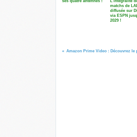
ses quatre antennes !
L'intégralité d
matchs de LA
diffusée sur 
via ESPN jusq
2029 !