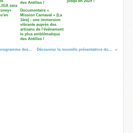
es
jusqu'en 2029 !
LIGA sera
Disney+
Documentaire «
u'en
Mission Carnaval » (La
1ère) : une immersion
vibrante auprès des
artisans de l'événement
le plus emblématique
des Antilles !
Amazon Prime Video : Découvrez le programme des sorties de février 2022 !
Découvrez la nouvelle présentatrice du JT de NC La 1ère !