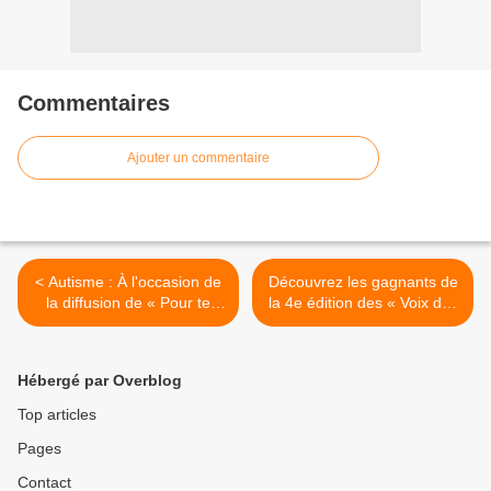
Commentaires
Ajouter un commentaire
< Autisme : À l'occasion de
Découvrez les gagnants de
la diffusion de « Pour te
la 4e édition des « Voix des
retrouver », M6 propose
Outre-mer » ! >
une soirée spéciale « De la
fiction à la réalité » !
Hébergé par Overblog
Top articles
Pages
Contact