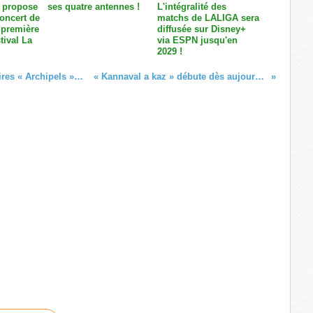
 propose
ses quatre antennes !
L'intégralité des
concert de
matchs de LALIGA sera
 première
diffusée sur Disney+
tival La
via ESPN jusqu'en
2029 !
La 1ère : La collection de documentaires « Archipels » reviendra sur l'affaire Leïla LAVIOLETTE !
« Kannaval a kaz » débute dès aujourd'hui sur Guadeloupe La 1ère !