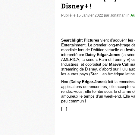
Disney+ !
Publié le 15 Janvier 2022 par Jonathan in
Au
Searchlight Pictures
vient d’acquérir les 
Entertainment. Le premier long-métrage d
mondiale lors de l’édition virtuelle du
festi
interprété par
Daisy Edgar-Jones
(la séri
AMERICA, la série « Pam et Tommy ») est
Industries, et coproduit par
Maeve Cullin
streaming de Disney, d’abord sur Hulu aux
les autres pays (Star + en Amérique latine
Noa (
Daisy Edgar-Jones
) fait la connais
applications de rencontres, elle accepte 
rendez-vous, elle tombe sous le charme de
amoureux le temps d’un week-end. Elle va 
peu commun !
[...]