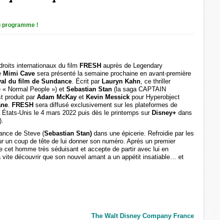
 programme !
droits internationaux du film
FRESH
auprès de Legendary
e
Mimi Cave
sera présenté la semaine prochaine en avant-première
val du film de Sundance
. Écrit par
Lauryn Kahn
, ce thriller
e « Normal People ») et
Sebastian Stan
(la saga CAPTAIN
 produit par
Adam McKay
et
Kevin Messick
pour Hyperobject
ane
.
FRESH
sera diffusé exclusivement sur les plateformes de
 États-Unis le 4 mars 2022 puis dès le printemps sur
Disney+
dans
).
sance de Steve (
Sebastian Stan)
dans une épicerie. Refroidie par les
sur un coup de tête de lui donner son numéro. Après un premier
 cet homme très séduisant et accepte de partir avec lui en
vite découvrir que son nouvel amant a un appétit insatiable… et
The Walt Disney Company France