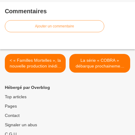
Commentaires
Ajouter un commentaire
< « Familles Mortelles », la
La série « COBRA »
nouvelle production inédite
débarque prochainement
de 6ter !
sur La 1ère ! >
Hébergé par Overblog
Top articles
Pages
Contact
Signaler un abus
C.G.U.