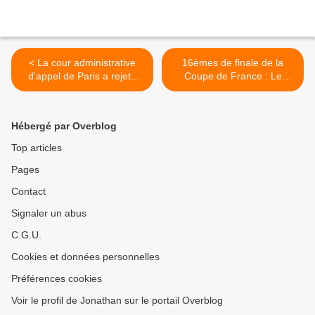
< La cour administrative
16èmes de finale de la
d'appel de Paris a rejeté
Coupe de France : Le
une autre requête de la
match opposant Vannes au
SCCI contre l'OPT-NC !
PSG est à suivre sur
Guadeloupe la 1ère ! >
Hébergé par Overblog
Top articles
Pages
Contact
Signaler un abus
C.G.U.
Cookies et données personnelles
Préférences cookies
Voir le profil de Jonathan sur le portail Overblog