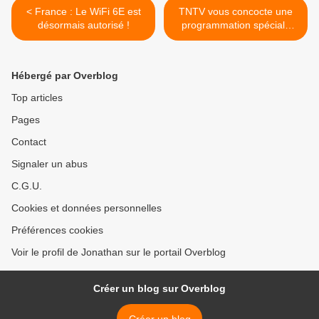
< France : Le WiFi 6E est
TNTV vous concocte une
désormais autorisé !
programmation spéciale
pour célébrer ensemble le
Réveillon de Noël ! >
Hébergé par Overblog
Top articles
Pages
Contact
Signaler un abus
C.G.U.
Cookies et données personnelles
Préférences cookies
Voir le profil de Jonathan sur le portail Overblog
Créer un blog sur Overblog